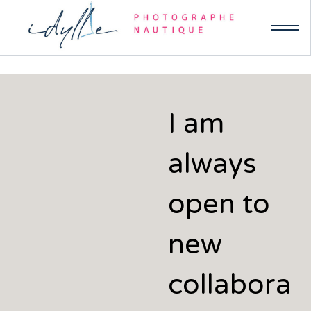
Skip
to
content
A propos
I am
always
open to
new
collabora